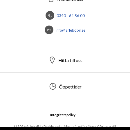
0340 - 64 56 00
info@arlebobil.se
Hitta till oss
Öppettider
Integritetspolicy
© 2026 Ärlebo Bil - Din Hyundai, Mazda återförsäljare i Varberg. All