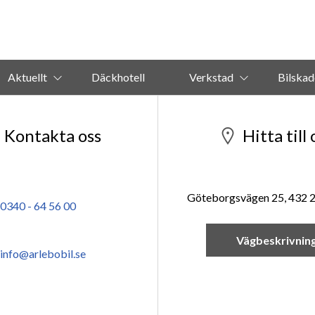
Aktuellt
Däckhotell
Verkstad
Bilskad
Kontakta oss
Hitta till 
Göteborgsvägen 25, 432 
0340 - 64 56 00
Vägbeskrivnin
info@arlebobil.se