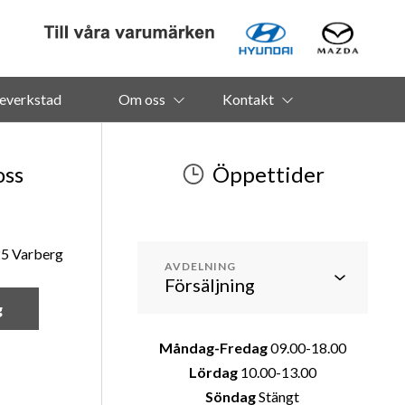
everkstad
Om oss
Kontakt
oss
Öppettider
25 Varberg
AVDELNING
g
Måndag-Fredag
09.00-18.00
Lördag
10.00-13.00
Söndag
Stängt