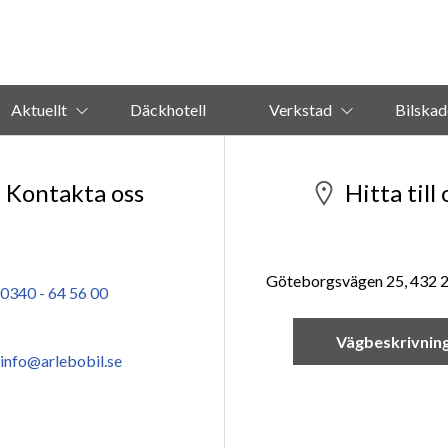
Aktuellt
Däckhotell
Verkstad
Bilskad
Kontakta oss
Hitta till 
Göteborgsvägen 25, 432 
0340 - 64 56 00
Vägbeskrivnin
info@arlebobil.se