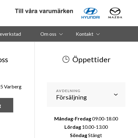
everkstad
Om oss
Kontakt
oss
Öppettider
25 Varberg
AVDELNING
g
Måndag-Fredag
09.00-18.00
Lördag
10.00-13.00
Söndag
Stängt