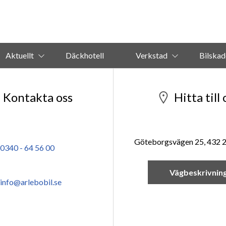
Aktuellt
Däckhotell
Verkstad
Bilskad
Kontakta oss
Hitta till 
Göteborgsvägen 25, 432 
0340 - 64 56 00
Vägbeskrivnin
info@arlebobil.se