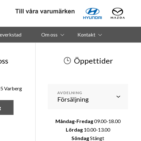
everkstad
Om oss
Kontakt
oss
Öppettider
25 Varberg
AVDELNING
g
Måndag-Fredag
09.00-18.00
Lördag
10.00-13.00
Söndag
Stängt